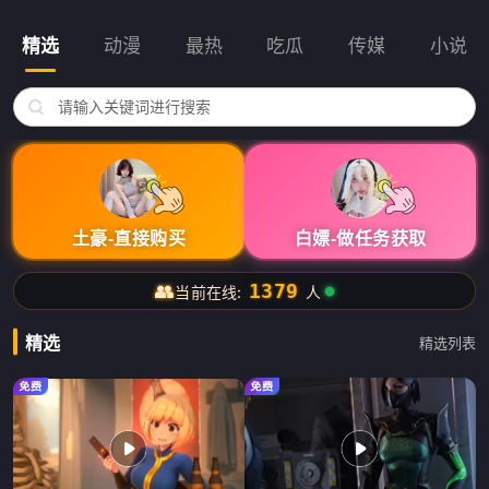
精选
动漫
最热
吃瓜
传媒
小说
土豪-直接购买
白嫖-做任务获取
👥
1388
当前在线:
人
精选
精选列表